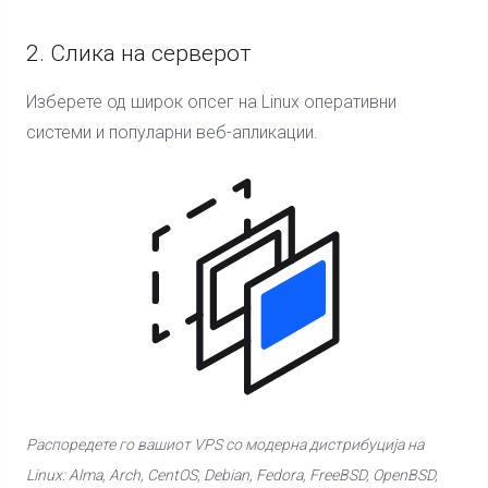
2. Слика на серверот
Изберете од широк опсег на Linux оперативни
системи и популарни веб-апликации.
Распоредете го вашиот VPS со модерна дистрибуција на
Linux: Alma, Arch, CentOS, Debian, Fedora, FreeBSD, OpenBSD,