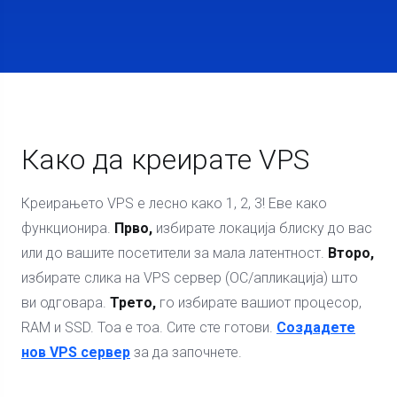
Како да креирате VPS
Креирањето VPS е лесно како 1, 2, 3! Еве како
функционира.
Прво,
избирате локација блиску до вас
или до вашите посетители за мала латентност.
Второ,
избирате слика на VPS сервер (ОС/апликација) што
ви одговара.
Трето,
го избирате вашиот процесор,
RAM и SSD. Тоа е тоа. Сите сте готови.
Создадете
нов VPS сервер
за да започнете.