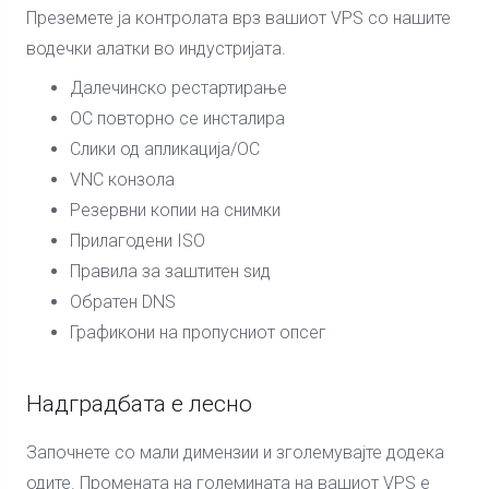
Преземете ја контролата врз вашиот VPS со нашите
водечки алатки во индустријата.
Далечинско рестартирање
ОС повторно се инсталира
Слики од апликација/ОС
VNC конзола
Резервни копии на снимки
Прилагодени ISO
Правила за заштитен ѕид
Обратен DNS
Графикони на пропусниот опсег
Надградбата е лесно
Започнете со мали димензии и зголемувајте додека
одите. Промената на големината на вашиот VPS е