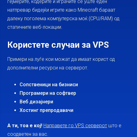
гејмерите, кодерите и играчите се уште еден
натпревар бидејќи игрите како Minecraft бараат
далеку поголема компјутерска моќ (CPU/RAM) од
статичните веб-локации.
Користете случаи за VPS
Примери на луѓе кои можат да имаат корист од
дополнителни ресурси на серверот.
Сопственици на бизниси
Програмери на софтвер
Веб дизајнери
Хостинг препродавачи
А ти, тоа е кој!
Направете го VPS серверот
што е
соодветен за вас.