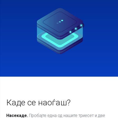
Каде се наоѓаш?
Насекаде.
Пробајте една од нашите триесет и две