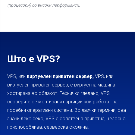
(процесори) со високи перформанси.
Што е VPS?
VPS, или
виртуелен приватен сервер,
VPS, или
виртуелен приватен сервер, е виртуелна машина
хостирана во облакот. Технички гледано, VPS
серверите се монтирани партиции кои работат на
посебни оперативни системи. Во лаички термини, ова
значи дека секој VPS е сопствена приватна, целосно
приспособлива, серверска околина.