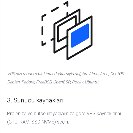
VPS'nizi modern bir Linux dağıtımıyla dağıtın: Alma, Arch, CentOS,
Debian, Fedora, FreeBSD, OpenBSD, Rocky, Ubuntu
3. Sunucu kaynakları
Projenize ve bütçe ihtiyaçlarınıza göre VPS kaynaklarını
(CPU, RAM, SSD NVMe) seçin.