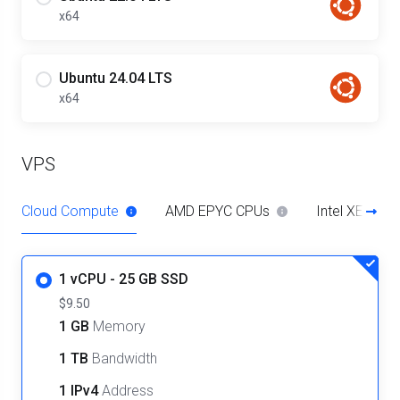
x64
Ubuntu 24.04 LTS
x64
VPS
Cloud Compute
AMD EPYC CPUs
Intel XEON C
1 vCPU - 25 GB SSD
$9.50
1 GB
Memory
1 TB
Bandwidth
1 IPv4
Address