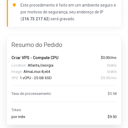
Este procedimento é feito em um ambiente seguro e
por motivos de segurança, seu endereço de IP
(
216.73.217.62
) será gravado.
Resumo do Pedido
Criar VPS - Compute CPU
$0.00/mo
Location:
Atlanta,Georgia
Grátís
Image:
AlmaLinux 8,x64
Grátís
VPS:
1 vCPU - 25 GB SSD
$9.50/mo
Taxa de processamento
$0.58
Totais
por mês
$9.50