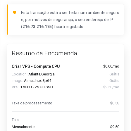
Esta transação está a ser feita num ambiente seguro
e, por motivos de segurança, o seu endereço de IP
(
216.73.216.175
) ficará registado.
Resumo da Encomenda
Criar VPS - Compute CPU
$0.00/mo
Location:
Atlanta,Georgia
Grátis
Image:
AlmaLinux 8,x64
Grátis
VPS:
1 vCPU - 25 GB SSD
$9.50/mo
Taxa de processamento
$0.58
Total
Mensalmente
$9.50