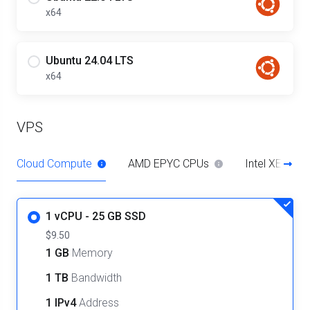
x64
Ubuntu 24.04 LTS
x64
VPS
Cloud Compute
AMD EPYC CPUs
Intel XEON C
1 vCPU - 25 GB SSD
$9.50
1 GB
Memory
1 TB
Bandwidth
1 IPv4
Address