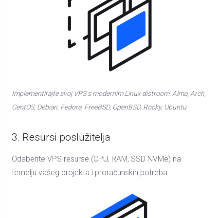
Implementirajte svoj VPS s modernim Linux distroom: Alma, Arch,
CentOS, Debian, Fedora, FreeBSD, OpenBSD, Rocky, Ubuntu
3. Resursi poslužitelja
Odaberite VPS resurse (CPU, RAM, SSD NVMe) na
temelju vašeg projekta i proračunskih potreba.