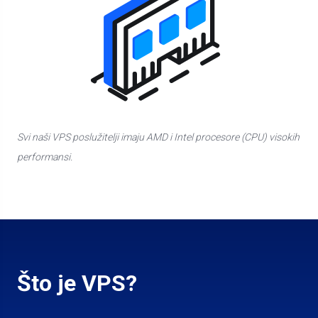
Svi naši VPS poslužitelji imaju AMD i Intel procesore (CPU) visokih
performansi.
Što je VPS?