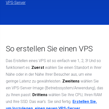
VPS-Server
So erstellen Sie einen VPS
Das Erstellen eines VPS ist so einfach wie 1, 2, 3! Und so
funktioniert es:
Zuerst
wählen Sie einen Standort in Ihrer
Nähe oder in der Nähe Ihrer Besucher aus, um eine
geringe Latenz zu gewährleisten.
Zweitens
wählen Sie
ein VPS-Server-Image (Betriebssystem/Anwendung), das
zu Ihnen passt.
Drittens
wählen Sie Ihre CPU, Ihren RAM
und Ihre SSD. Das war’s. Sie sind fertig.
Erstellen Sie,
um loszulegen, einen neuen VPS-Server.