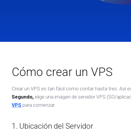
Cómo crear un VPS
Crear un VPS es tan fácil como contar hasta tres. Así
Segundo,
elige una imagen de servidor VPS (SO/aplicac
VPS
para comenzar.
1. Ubicación del Servidor