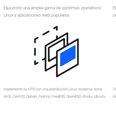
Elija entre una amplia gama de sistemas operativos
E
Linux y aplicaciones web populares.
s
Implemente su VPS con una distribución Linux moderna: Alma,
To
Arch, CentOS, Debian, Fedora, FreeBSD, OpenBSD, Rocky, Ubuntu
AM