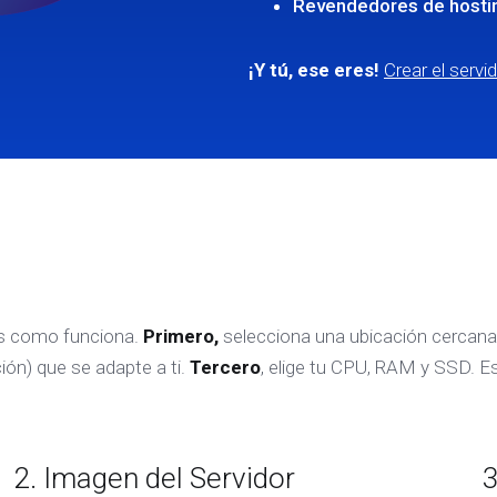
Revendedores de hosti
¡Y tú, ese eres!
Crear el servi
 es como funciona.
Primero,
selecciona una ubicación cercana a 
ión) que se adapte a ti.
Tercero
, elige tu CPU, RAM y SSD. Es
2. Imagen del Servidor
3