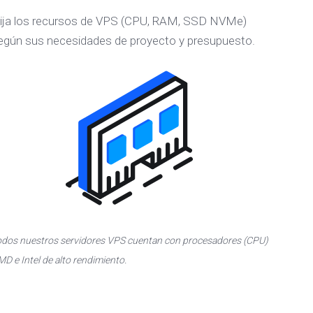
lija los recursos de VPS (CPU, RAM, SSD NVMe)
egún sus necesidades de proyecto y presupuesto.
dos nuestros servidores VPS cuentan con procesadores (CPU)
D e Intel de alto rendimiento.