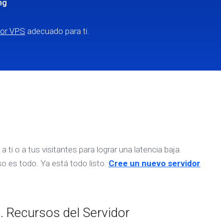
ng
dor VPS
adecuado para ti.
ti o a tus visitantes para lograr una latencia baja.
o es todo. Ya está todo listo.
Cree un nuevo servidor
. Recursos del Servidor