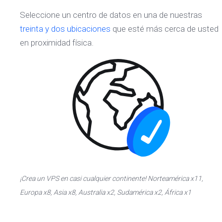
Seleccione un centro de datos en una de nuestras
treinta y dos ubicaciones
que esté más cerca de usted
en proximidad física.
¡Crea un VPS en casi cualquier continente! Norteamérica x11,
Europa x8, Asia x8, Australia x2, Sudamérica x2, África x1