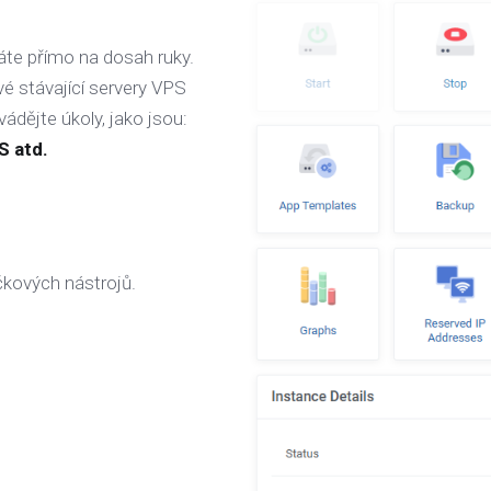
te přímo na dosah ruky.
vé stávající servery VPS
vádějte úkoly, jako jsou:
S atd.
kových nástrojů.