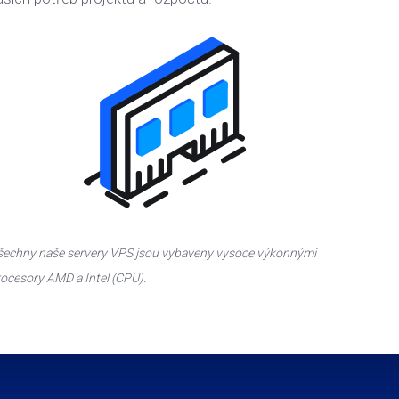
echny naše servery VPS jsou vybaveny vysoce výkonnými
ocesory AMD a Intel (CPU).