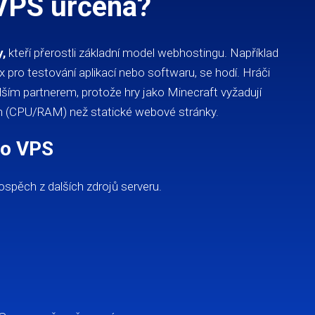
 VPS určena?
y,
kteří přerostli základní model webhostingu. Například
ox pro testování aplikací nebo softwaru, se hodí. Hráči
alším partnerem, protože hry jako Minecraft vyžadují
 (CPU/RAM) než statické webové stránky.
ro VPS
rospěch z dalších zdrojů serveru.