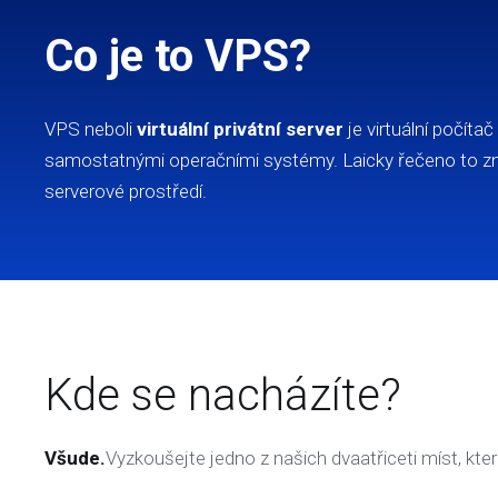
Co je to VPS?
VPS neboli
virtuální privátní server
je virtuální počíta
samostatnými operačními systémy. Laicky řečeno to zna
serverové prostředí.
Kde se nacházíte?
Všude.
Vyzkoušejte jedno z našich dvaatřiceti míst, kt