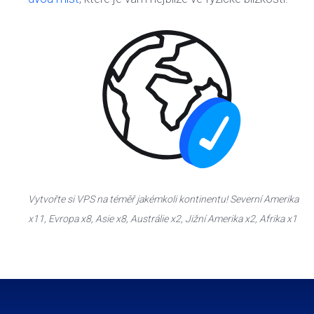
Vytvořte si VPS na téměř jakémkoli kontinentu! Severní Amerika
x11, Evropa x8, Asie x8, Austrálie x2, Jižní Amerika x2, Afrika x1