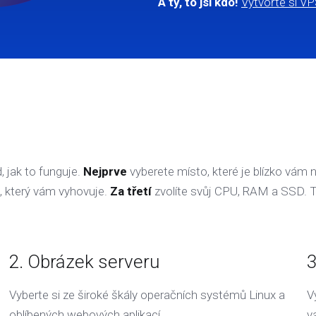
A ty, to jsi kdo!
Vytvořte si VP
, jak to funguje.
Nejprve
vyberete místo, které je blízko vám
, který vám vyhovuje.
Za třetí
zvolíte svůj CPU, RAM a SSD. To
2. Obrázek serveru
3
Vyberte si ze široké škály operačních systémů Linux a
V
oblíbených webových aplikací.
v