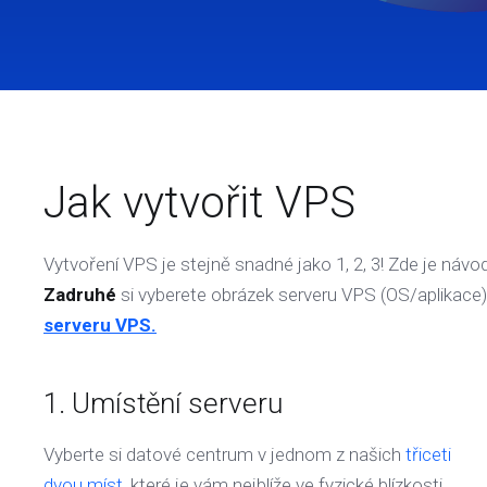
Jak vytvořit VPS
Vytvoření VPS je stejně snadné jako 1, 2, 3! Zde je návod
Zadruhé
si vyberete obrázek serveru VPS (OS/aplikace)
serveru VPS.
1. Umístění serveru
Vyberte si datové centrum v jednom z našich
třiceti
dvou míst
, které je vám nejblíže ve fyzické blízkosti.