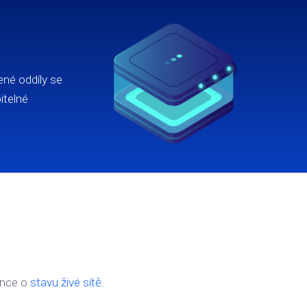
ené oddíly se
itelné
ánce o
stavu živé sítě.