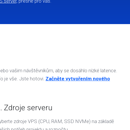
S server,
přesně pro vás.
 nebo vašim návštěvníkům, aby se dosáhlo nízké latence.
 je vše. Jste hotovi.
Začněte vytvořením nového
. Zdroje serveru
yberte zdroje VPS (CPU, RAM, SSD NVMe) na základě
ašich potřeb projektu a rozpočtu.