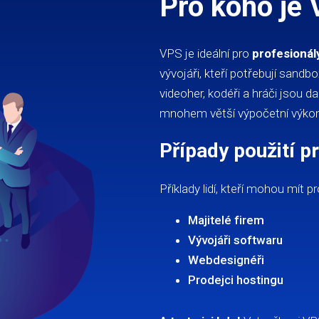
Pro koho je
VPS je ideální pro
profesionál
vývojáři, kteří potřebují sandb
videoher, kodéři a hráči jsou d
mnohem větší výpočetní výkon
Případy použití p
Příklady lidí, kteří mohou mít p
Majitelé firem
Vývojáři softwaru
Webdesignéři
Prodejci hostingu