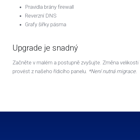
Pravidla brány firewall
Reverzní DNS
Grafy šířky pásma
Upgrade je snadný
Začněte v malém a postupně zvyšujte. Změna velikosti V
provést z našeho řídicího panelu.
*Není nutná migrace.