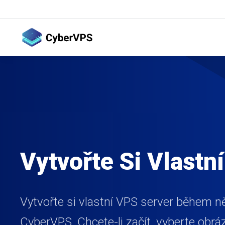
Vytvořte Si Vlastn
Vytvořte si vlastní VPS server během n
CyberVPS. Chcete-li začít, vyberte obrá