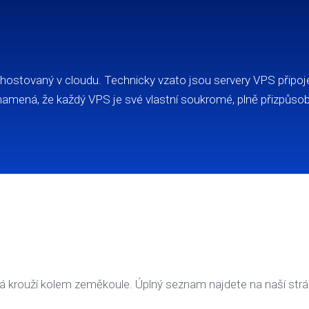
č hostovaný v cloudu. Technicky vzato jsou servery VPS připoj
mená, že každý VPS je své vlastní soukromé, plně přizpůsob
erá krouží kolem zeměkoule. Úplný seznam najdete na naší str