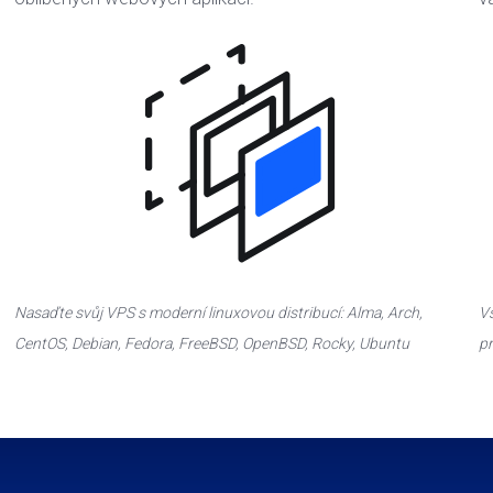
Nasaďte svůj VPS s moderní linuxovou distribucí: Alma, Arch,
Vš
CentOS, Debian, Fedora, FreeBSD, OpenBSD, Rocky, Ubuntu
pr