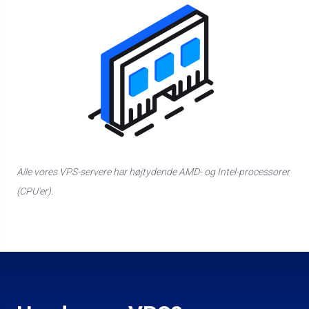
Alle vores VPS-servere har højtydende AMD- og Intel-processorer
(CPU'er).