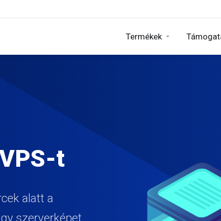
Termékek
Támogat
 VPS-t
cek alatt a
gy szerverképet