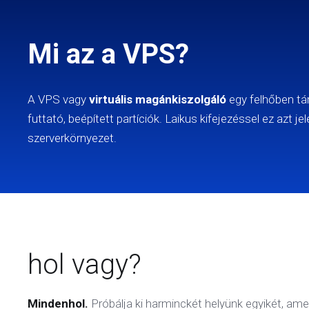
Mi az a VPS?
A VPS vagy
virtuális magánkiszolgáló
egy felhőben tár
futtató, beépített partíciók. Laikus kifejezéssel ez azt j
szerverkörnyezet.
hol vagy?
Mindenhol.
Próbálja ki harminckét helyünk egyikét, amel