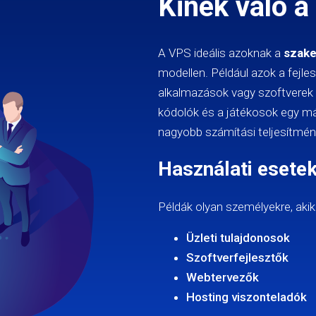
Kinek való 
A VPS ideális azoknak a
szak
modellen. Például azok a fejl
alkalmazások vagy szoftverek 
kódolók és a játékosok egy má
nagyobb számítási teljesítmén
Használati esete
Példák olyan személyekre, aki
Üzleti tulajdonosok
Szoftverfejlesztők
Webtervezők
Hosting viszonteladók