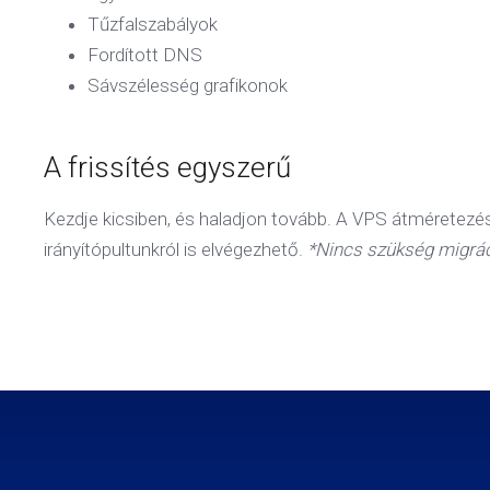
Tűzfalszabályok
Fordított DNS
Sávszélesség grafikonok
A frissítés egyszerű
Kezdje kicsiben, és haladjon tovább. A VPS átméretezés
irányítópultunkról is elvégezhető.
*Nincs szükség migrác