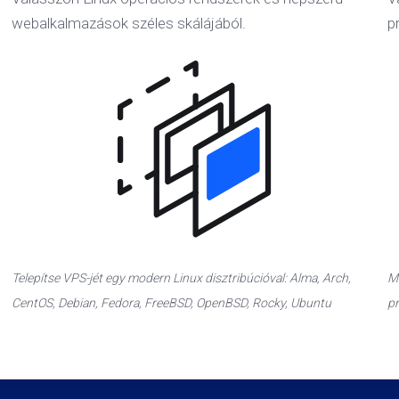
webalkalmazások széles skálájából.
p
Telepítse VPS-jét egy modern Linux disztribúcióval: Alma, Arch,
Mi
CentOS, Debian, Fedora, FreeBSD, OpenBSD, Rocky, Ubuntu
pr