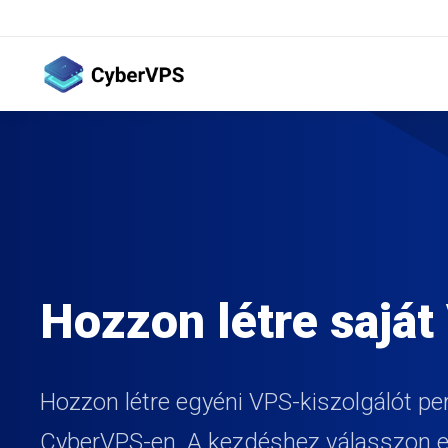
Hozzon létre saját
Hozzon létre egyéni VPS-kiszolgálót per
CyberVPS-en. A kezdéshez válasszon e