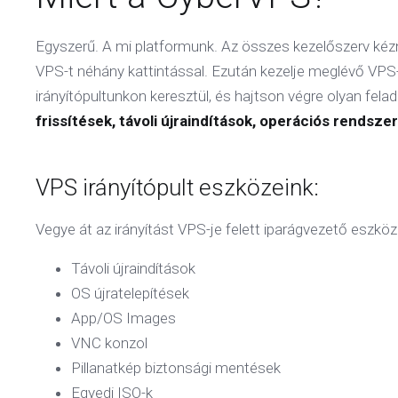
Egyszerű. A mi platformunk. Az összes kezelőszerv kézn
VPS-t néhány kattintással. Ezután kezelje meglévő VPS-s
irányítópultunkon keresztül, és hajtson végre olyan fela
frissítések, távoli újraindítások, operációs rendszer
VPS irányítópult eszközeink:
Vegye át az irányítást VPS-je felett iparágvezető eszköz
Távoli újraindítások
OS újratelepítések
App/OS Images
VNC konzol
Pillanatkép biztonsági mentések
Egyedi ISO-k