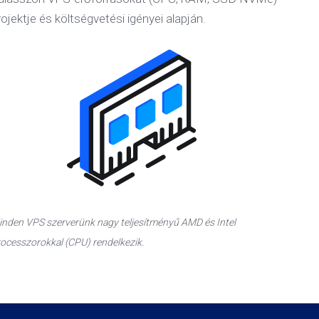
rojektje és költségvetési igényei alapján.
nden VPS szerverünk nagy teljesítményű AMD és Intel
ocesszorokkal (CPU) rendelkezik.