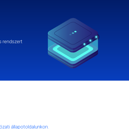
s rendszert
lózati állapotoldalunkon.