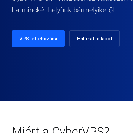
harminckét helyünk bármelyikéről.
VPS létrehozása
Hálózati állapot
Miért a CyberVPS?