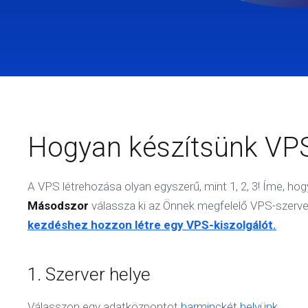
Hogyan készítsünk VPS
A VPS létrehozása olyan egyszerű, mint 1, 2, 3! Íme, h
Másodszor
válassza ki az Önnek megfelelő VPS-szerv
kezdéshez hozzon létre egy VPS-kiszolgálót.
1. Szerver helye
Válasszon egy adatközpontot
harminckét helyünk