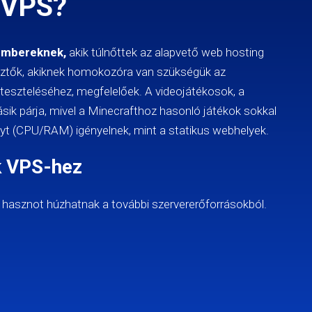
a VPS?
embereknek,
akik túlnőttek az alapvető web hosting
esztők, akiknek homokozóra van szükségük az
teszteléséhez, megfelelőek. A videojátékosok, a
sik párja, mivel a Minecrafthoz hasonló játékok sokkal
yt (CPU/RAM) igényelnek, mint a statikus webhelyek.
k VPS-hez
k hasznot húzhatnak a további szervererőforrásokból.