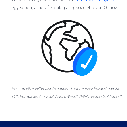
egyikében, amely fizikailag a legközelebb van Önhöz.
Hozzon létre VPS-t szinte minden kontinensen! Észak-Amerika
x11, Európa x8, Ázsia x8, Ausztrália x2, Dél-Amerika x2, Afrika x1