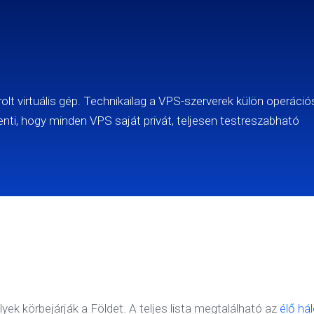
olt virtuális gép. Technikailag a VPS-szerverek külön operáció
elenti, hogy minden VPS saját privát, teljesen testreszabható
yek körbejárják a Földet. A teljes lista megtalálható az
élő há