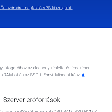
 Ön számára megfelelő VPS-kiszolgálót.
 látogatóihoz az alacsony késleltetés érdekében.
, a RAM-ot és az SSD-t. Ennyi. Mindent kész.
A
. Szerver erőforrások
álasszon VPS-erőforrásokat (CPU, RAM, SSD NVMe)