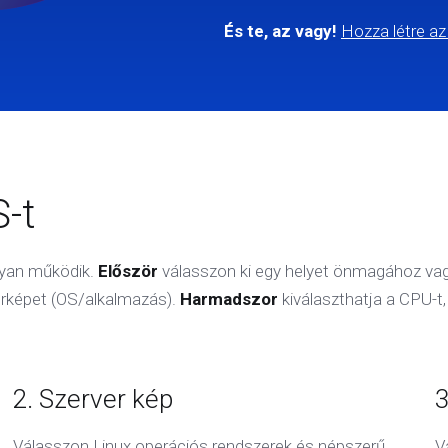
És te, az vagy!
Hozza létre az
-t
ogyan működik.
Először
válasszon ki egy helyet önmagához vagy
erképet (OS/alkalmazás).
Harmadszor
kiválaszthatja a CPU-t
2. Szerver kép
3
Válasszon Linux operációs rendszerek és népszerű
V