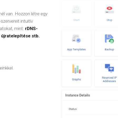
él van. Hozzon létre egy
zervereit intuitív
datokat, mint:
rDNS-
 újratelepítése stb.
einkkel.