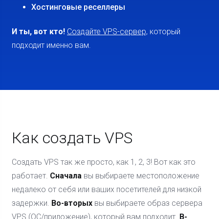
Хостинговые реселлеры
И ты, вот кто!
Создайте VPS-сервер,
который
подходит именно вам.
Как создать VPS
Создать VPS так же просто, как 1, 2, 3! Вот как это
работает.
Сначала
вы выбираете местоположение
недалеко от себя или ваших посетителей для низкой
задержки.
Во-вторых
вы выбираете образ сервера
VPS (ОС/приложение), который вам подходит.
В-