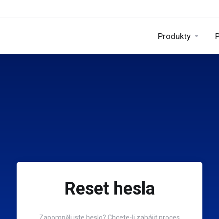
Produkty
Reset hesla
Zapomněli jste heslo? Chcete-li zahájit proces